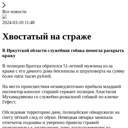
Все новости
2024-03-10 11:48
Хвостатый на страже
В Иркутской области служебная собака помогла раскрыть
кражу
В полицию Братска обратился 51-летний мужчина из-за
кражи с его дачного дома бензопилы и шуруповерта на сумму
более пяти тысяч рублей.
На место происшествия незамедлительно прибыла младший
инспектор-кинолог старший сержант полиции Анастасия
Мухамадзянова со служебно-розыскной собакой по кличке
Гефест.
Обследовав территорию дачи, полицейские обнаружили на
снегу чёткий след от обуви. Немецкая овчарка занюхала
отпечаток подошвы и уверенно привела стражей
правопорядка к загородному дому, расположенному на