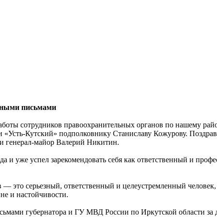
енными письмами
 работы сотрудников правоохранительных органов по нашему ра
«Усть-Кутский» подполковнику Станиславу Кожурову. Поздрави
и генерал-майор Валерий Никитин.
года и уже успел зарекомендовать себя как ответственный и пр
— это серьезный, ответственный и целеустремленный человек, 
ине и настойчивости.
ьмами губернатора и ГУ МВД России по Иркутской области за д