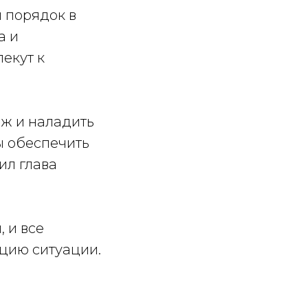
 порядок в
а и
екут к
аж и наладить
ы обеспечить
ил глава
 и все
цию ситуации.