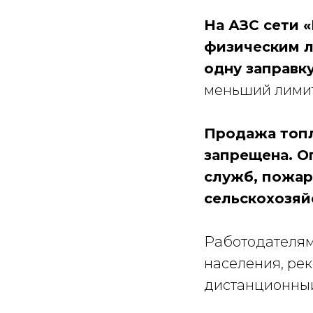
На АЗС сети 
физическим л
одну заправку
меньший лимит
Продажа топл
запрещена. О
служб, пожар
сельскохозяй
Работодателям
населения, ре
дистанционны