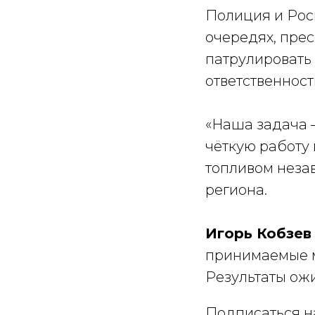
Полиция и Рос
очередях, пре
патрулировать
ответственност
«Наша задача 
чёткую работу
топливом неза
региона.
Игорь Кобзев
принимаемые м
Результаты ож
Подписаться на