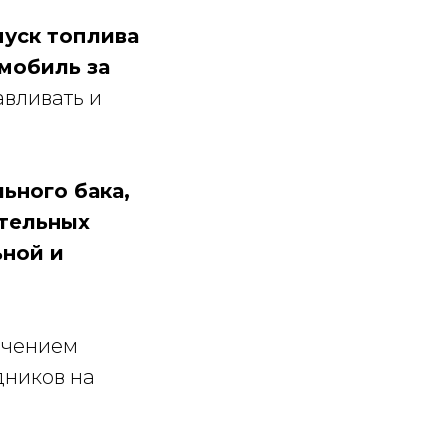
пуск топлива
омобиль за
авливать и
ьного бака,
ательных
ьной и
ечением
дников на