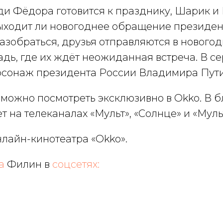
ди Фёдора готовится к празднику, Шарик и
 выходит ли новогоднее обращение президен
азобраться, друзья отправляются в нового
дь, где их ждёт неожиданная встреча. В с
рсонаж президента России Владимира Пути
 можно посмотреть эксклюзивно в Okko. В
т на телеканалах «Мульт», «Солнце» и «Мул
нлайн-кинотеатра «Okko».
на
Филин в
соцсетях: