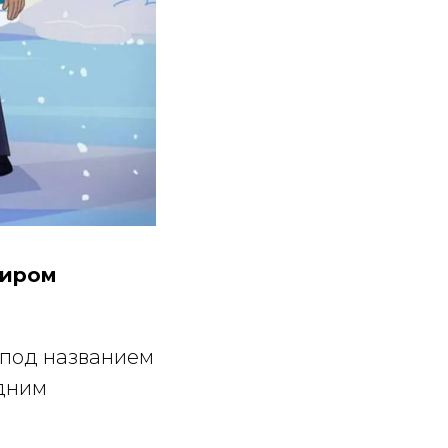
миром
 под названием
одним