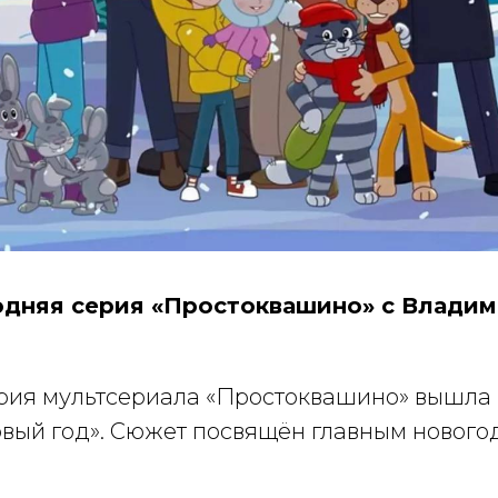
дняя серия «Простоквашино» с Влади
рия мультсериала «Простоквашино» вышла
вый год». Сюжет посвящён главным новог