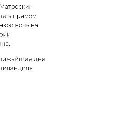
 Матроскин
та в прямом
днюю ночь на
ерии
на.
 ближайшие дни
ьтиландия».