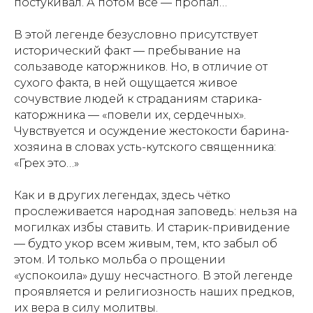
постукивал. А потом всё — пропал…
В этой легенде безусловно присутствует
исторический факт — пребывание на
сользаводе каторжников. Но, в отличие от
сухого факта, в ней ощущается живое
сочувствие людей к страданиям старика-
каторжника — «повели их, сердечных».
Чувствуется и осуждение жестокости барина-
хозяина в словах усть-кутского священника:
«Грех это…»
Как и в других легендах, здесь чётко
прослеживается народная заповедь: нельзя на
могилках избы ставить. И старик-привидение
— будто укор всем живым, тем, кто забыл об
этом. И только мольба о прощении
«успокоила» душу несчастного. В этой легенде
проявляется и религиозность наших предков,
их вера в силу молитвы.