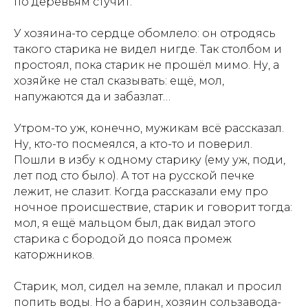
по деревьям стучит.
У хозяина-то сердце обомлело: он отродясь
такого старика не видел нигде. Так столбом и
простоял, пока старик не прошёл мимо. Ну, а
хозяйке не стал сказывать: ещё, мол,
напужаются да и забазлат…
Утром-то уж, конечно, мужикам всё рассказал.
Ну, кто-то посмеялся, а кто-то и поверил.
Пошли в избу к одному старику (ему уж, поди,
лет под сто было). А тот на русской печке
лежит, не слазит. Когда рассказали ему про
ночное происшествие, старик и говорит тогда:
мол, я ещё мальцом был, дак видал этого
старика с бородой до пояса промеж
каторжников.
Старик, мол, сидел на земле, плакал и просил
попить воды. Но а барин, хозяин сользавода-