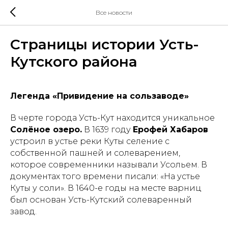
Все новости
Страницы истории Усть-
Кутского района
Легенда «Привидение на сользаводе»
В черте города Усть-Кут находится уникальное
Солёное озеро.
В 1639 году
Ерофей Хабаров
устроил в устье реки Куты селение с
собственной пашней и солеварением,
которое современники называли Усольем. В
документах того времени писали: «На устье
Куты у соли». В 1640-е годы на месте варниц
был основан Усть-Кутский солеваренный
завод.