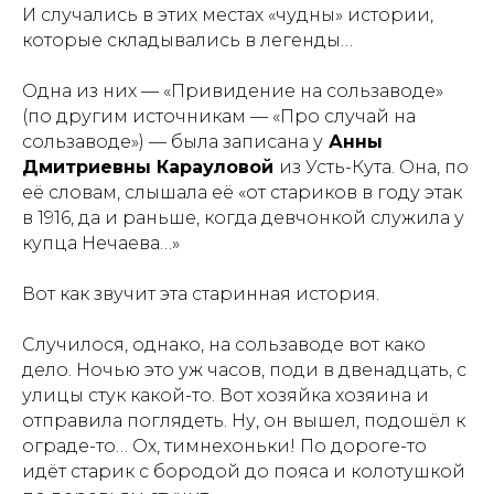
И случались в этих местах «чудны» истории,
которые складывались в легенды…
Одна из них — «Привидение на сользаводе»
(по другим источникам — «Про случай на
сользаводе») — была записана у
Анны
Дмитриевны Карауловой
из Усть-Кута. Она, по
её словам, слышала её «от стариков в году этак
в 1916, да и раньше, когда девчонкой служила у
купца Нечаева…»
Вот как звучит эта старинная история.
Случилося, однако, на сользаводе вот како
дело. Ночью это уж часов, поди в двенадцать, с
улицы стук какой-то. Вот хозяйка хозяина и
отправила поглядеть. Ну, он вышел, подошёл к
ограде-то… Ох, тимнехоньки! По дороге-то
идёт старик с бородой до пояса и колотушкой