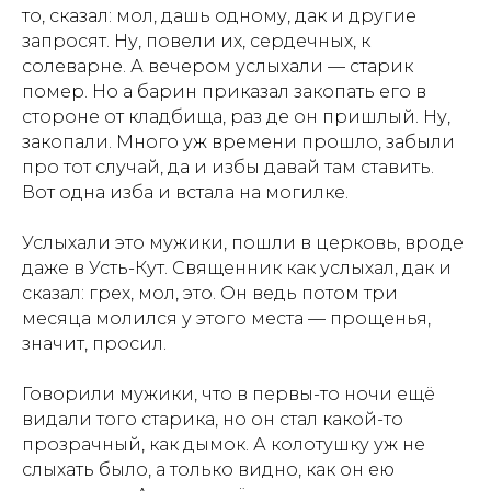
то, сказал: мол, дашь одному, дак и другие
запросят. Ну, повели их, сердечных, к
солеварне. А вечером услыхали — старик
помер. Но а барин приказал закопать его в
стороне от кладбища, раз де он пришлый. Ну,
закопали. Много уж времени прошло, забыли
про тот случай, да и избы давай там ставить.
Вот одна изба и встала на могилке.
Услыхали это мужики, пошли в церковь, вроде
даже в Усть-Кут. Священник как услыхал, дак и
сказал: грех, мол, это. Он ведь потом три
месяца молился у этого места — прощенья,
значит, просил.
Говорили мужики, что в первы-то ночи ещё
видали того старика, но он стал какой-то
прозрачный, как дымок. А колотушку уж не
слыхать было, а только видно, как он ею