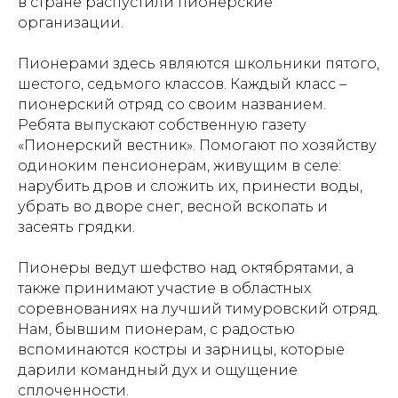
в стране распустили пионерские
организации.
Пионерами здесь являются школьники пятого,
шестого, седьмого классов. Каждый класс –
пионерский отряд со своим названием.
Ребята выпускают собственную газету
«Пионерский вестник». Помогают по хозяйству
одиноким пенсионерам, живущим в селе:
нарубить дров и сложить их, принести воды,
убрать во дворе снег, весной вскопать и
засеять грядки.
Пионеры ведут шефство над октябрятами, а
также принимают участие в областных
соревнованиях на лучший тимуровский отряд.
Нам, бывшим пионерам, с радостью
вспоминаются костры и зарницы, которые
дарили командный дух и ощущение
сплоченности.