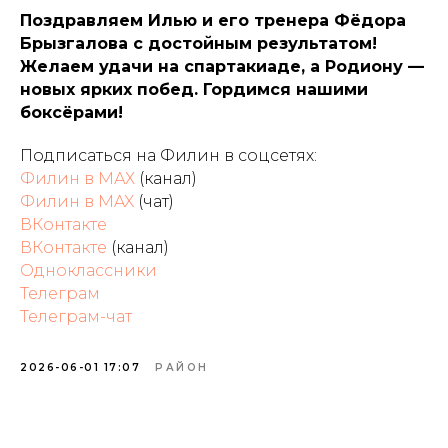
Поздравляем Илью и его тренера Фёдора
Брызгалова с достойным результатом!
Желаем удачи на спартакиаде, а Родиону —
новых ярких побед. Гордимся нашими
боксёрами!
Подписаться на Филин в соцсетях:
Филин в МАХ
(канал)
Филин в MAX
(чат)
ВКонтакте
ВКонтакте
(канал)
Одноклассники
Телеграм
Телеграм-чат
2026-06-01 17:07
РАЙОН