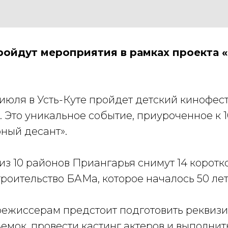
пройдут мероприятия в рамках проекта 
 июля в Усть-Куте пройдет детский кинофес
 Это уникальное событие, приуроченное к 
ный десант».
из 10 районов Приангарья снимут 14 корот
роительство БАМа, которое началось 50 лет
жиссерам предстоит подготовить реквизит
емок, провести кастинг актеров и выполни