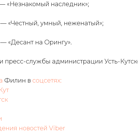
00 — «Незнакомый наследник»;
00 — «Честный, умный, неженатый»;
0 — «Десант на Орингу».
 пресс-службы администрации Усть-Кутско
на
Филин в
соцсетях:
Кут
тск
и
дения новостей Viber