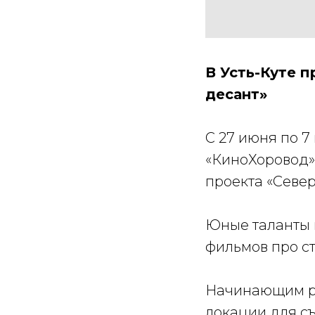
В Усть-Куте 
десант»
С 27 июня по 7
«КиноХоровод».
проекта «Север
Юные таланты 
фильмов про ст
Начинающим ре
локации для съ