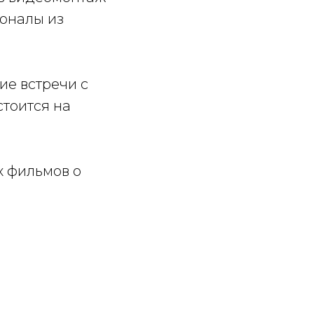
ионалы из
ие встречи с
стоится на
х фильмов о