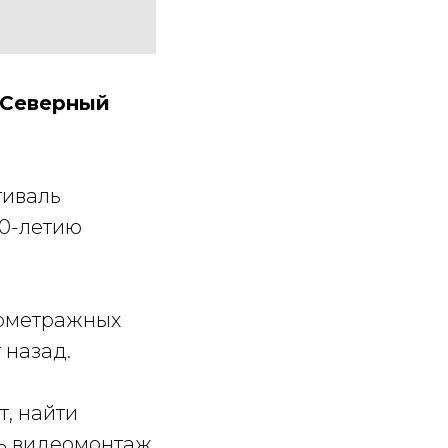
«Северный
тиваль
10-летию
кометражных
 назад.
, найти
ть видеомонтаж