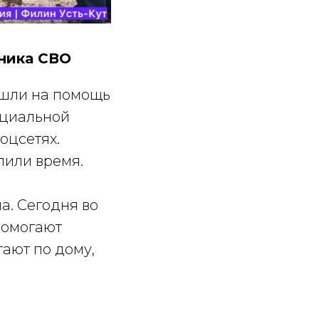
тника СВО
ишли на помощь
ециальной
оцсетях.
лили время.
а. Сегодня во
помогают
ают по дому,