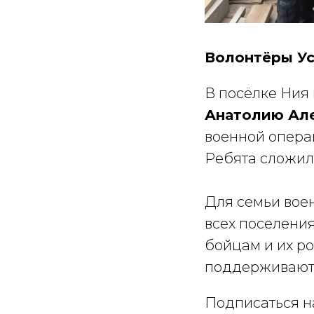
Волонтёры Ус
В посёлке Ния
Анатолию Але
военной опер
Ребята сложили
Для семьи вое
всех поселени
бойцам и их р
поддерживают 
Подписаться на