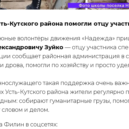
ть-Кутского района помогли отцу учас
 юные волонтёры движения «Надежда» пр
ксандровичу Зуйко
— отцу участника сп
ации
сообщает районная администрация в с
 дрова, помогли по хозяйству и просто уде
ннослужащего такая поддержка очень важн
ях Усть-Кутского района жители регулярно 
одным: собирают гуманитарные грузы, помог
словом и делом.
 Филин в соцсетях: