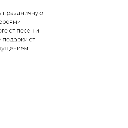
 в праздничную
героями
ге от песен и
 подарки от
ощущением