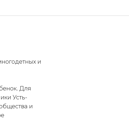
многодетных и
бенок. Для
ики Усть-
 общества и
ое