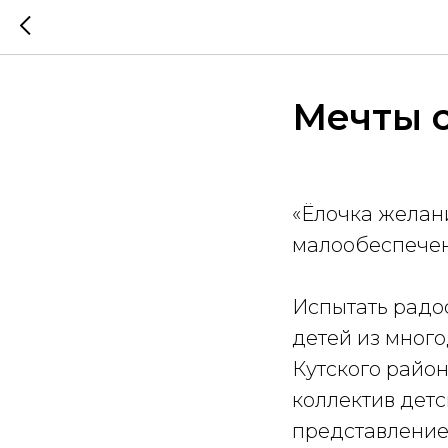
Мечты 
«Ёлочка желан
малообеспечен
Испытать радос
детей из мног
Кутского райо
коллектив дет
представление