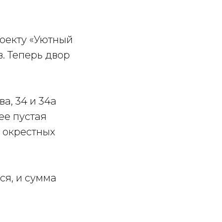
роекту «Уютный
. Теперь двор
а, 34 и 34а
ее пустая
 окрестных
ся, и сумма