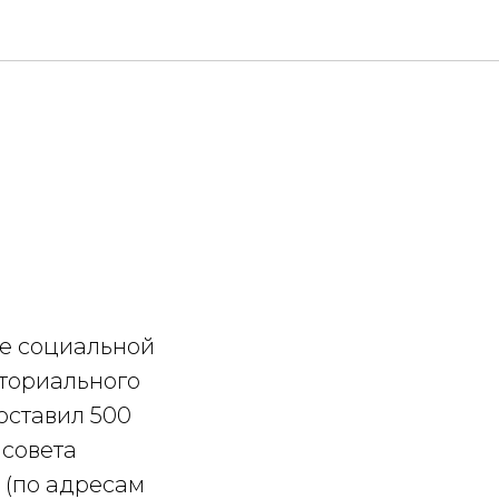
ие социальной
ториального
оставил 500
 совета
 (по адресам