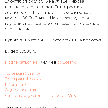
27 октября около 9:15 на улице Кирова
недалеко от остановки «Типография»
случилось ДТП. Инцидент зафиксировали
камеры ООО «Связь». На кадрах видно, как
грузовик при развороте наехал на дорожное
ограждение.
Будьте внимательны и осторожны на дорогах!
Видео 60500.ru
Подписаться на
Филин в
соцсетях:
Телеграм Усть-Кут
Телеграм Иркутск
ВКонтакте
Одноклассники
Чат для обсуждения новостей Viber
2023-10-30 16:30
РАЙОН
ЧП