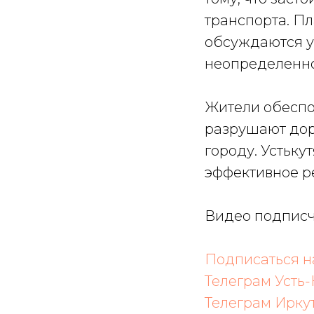
транспорта. Пл
обсуждаются уж
неопределенно
Жители обеспо
разрушают дор
городу. Устьку
эффективное р
Видео подпис
Подписаться 
Телеграм Усть-
Телеграм Ирку