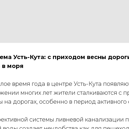
ема Усть-Кута: с приходом весны дорог
 в моря
лое время года в центре Усть-Кута появля
яжении многих лет жители сталкиваются с 
 на дорогах, особенно в период активного 
фективной системы ливневой канализации п
ой воды создает неудобства как для пешеходо