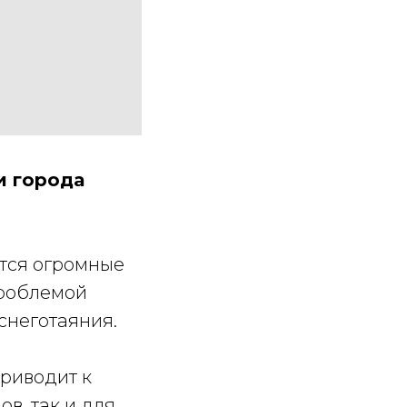
и города
ются огромные
проблемой
снеготаяния.
риводит к
в, так и для