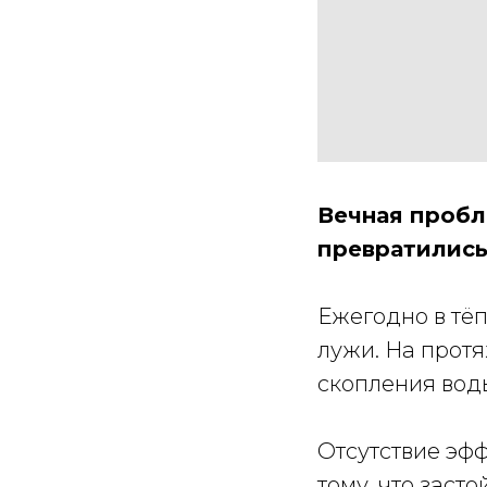
Вечная пробл
превратились
Ежегодно в тёп
лужи. На прот
скопления воды
Отсутствие эф
тому, что заст