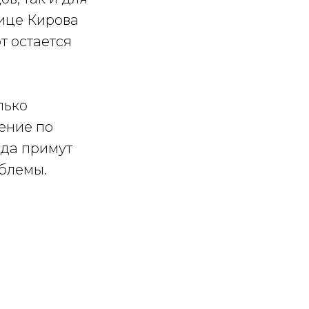
лице Кирова
т остается
лько
ение по
ода примут
блемы.