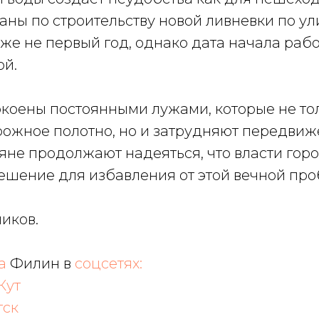
аны по строительству новой ливневки по у
е не первый год, однако дата начала рабо
й.
коены постоянными лужами, которые не то
ожное полотно, но и затрудняют передвиж
тяне продолжают надеяться, что власти гор
ешение для избавления от этой вечной про
чиков
.
на
Филин в
соцсетях:
Кут
тск