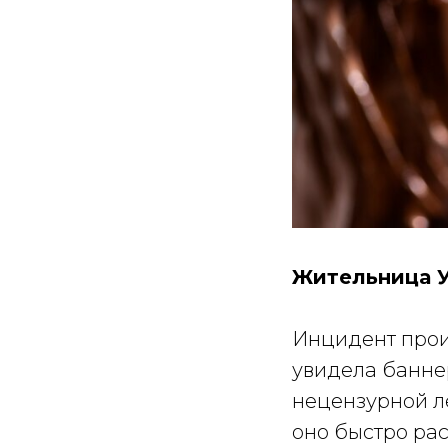
Жительница У
Инцидент прои
увидела банне
нецензурной ле
оно быстро ра