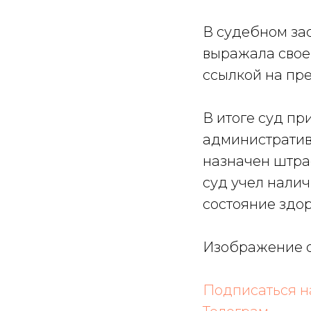
В судебном за
выражала свое
ссылкой на пре
В итоге суд п
административ
назначен штраф
суд учел налич
состояние здо
Изображение от
Подписаться 