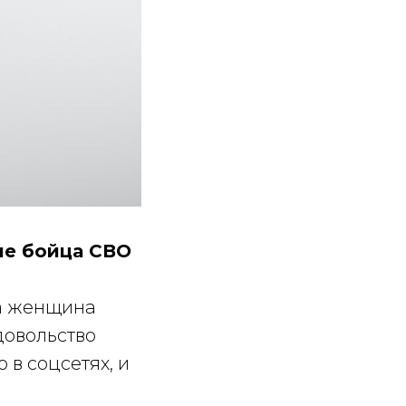
ие бойца СВО
да женщина
довольство
 в соцсетях, и