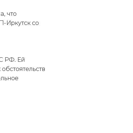
а, что
П-Иркутск со
С РФ. Ей
 обстоятельств
ельное