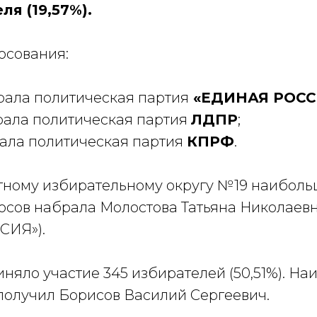
ля (19,57%).
осования:
рала политическая партия
«ЕДИНАЯ РОСС
ала политическая партия
ЛДПР
;
ала политическая партия
КПРФ
.
ному избирательному округу №19 наибол
осов набрала Молостова Татьяна Николаевн
СИЯ»).
няло участие 345 избирателей (50,51%). Н
 получил Борисов Василий Сергеевич.