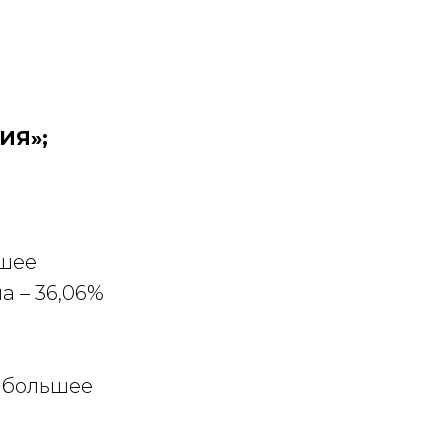
ИЯ»;
ьшее
а – 36,06%
аибольшее