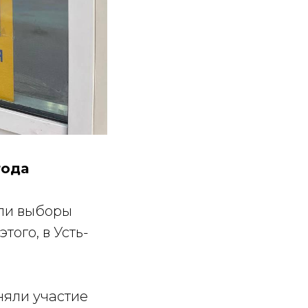
года
или выборы
того, в Усть-
няли участие